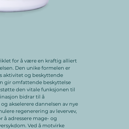
*Referanseverdi
klet for å være en kraftig alliert 
helsen. Den unike formelen er 
s aktivitet og beskyttende 
n gir omfattende beskyttelse 
 støtte den vitale funksjonen til 
asjon bidrar til å 
 og akselerere dannelsen av nye 
ulere regenerering av levervev, 
or å adressere mage- og 
versykdom. Ved å motvirke 